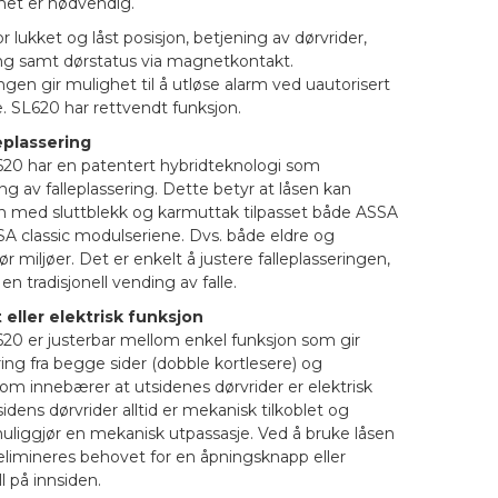
rhet er nødvendig.
or lukket og låst posisjon, betjening av dørvrider,
ing samt dørstatus via magnetkontakt.
ingen gir mulighet til å utløse alarm ved uautorisert
e. SL620 har rettvendt funksjon.
eplassering
0 har en patentert hybridteknologi som
ng av falleplassering. Dette betyr at låsen kan
med sluttblekk og karmuttak tilpasset både ASSA
A classic modulseriene. Dvs. både eldre og
r miljøer. Det er enkelt å justere falleplasseringen,
en tradisjonell vending av falle.
t eller elektrisk funksjon
 er justerbar mellom enkel funksjon som gir
ering fra begge sider (dobble kortlesere) og
 som innebærer at utsidenes dørvrider er elektrisk
idens dørvrider alltid er mekanisk tilkoblet og
uliggjør en mekanisk utpassasje. Ved å bruke låsen
n elimineres behovet for en åpningsknapp eller
 på innsiden.