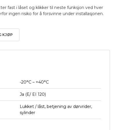
ter fast i låset og klikker til neste funksjon ved hver
for ingen risiko for å forsvinne under installasjonen.
G KJØP
-20°C – +40°C
Ja (E/ EI 120)
Lukket / låst, betjening av dørvrider,
sylinder