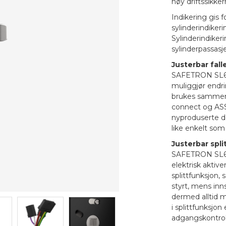
høy driftssikke
Indikering gis f
sylinderindiker
Sylinderindiker
sylinderpassasj
Justerbar fall
SAFETRON SL62
muliggjør endri
brukes sammen 
connect og ASS
nyproduserte dø
like enkelt som 
Justerbar spli
SAFETRON SL620
elektrisk aktiv
splittfunksjon,
styrt, mens inns
dermed alltid m
i splittfunksjo
adgangskontroll