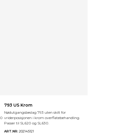
793 US Krom
Nødutgangsbeslag 793 uten skilt for
20
vriderposisjonen i krom overflatebehandling.
Passer til SL620 og SL630.
ART.NR:
202145121