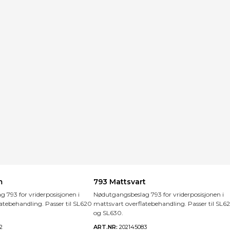
m
793 Mattsvart
 793 for vriderposisjonen i
Nødutgangsbeslag 793 for vriderposisjonen i
tebehandling. Passer til SL620
mattsvart overflatebehandling. Passer til SL6
og SL630.
2
ART.NR:
202145083