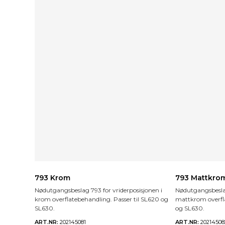
793 Krom
793 Mattkro
Nødutgangsbeslag 793 for vriderposisjonen i
Nødutgangsbeslag
krom overflatebehandling. Passer til SL620 og
mattkrom overfla
SL630.
og SL630.
ART.NR:
202145081
ART.NR:
20214508