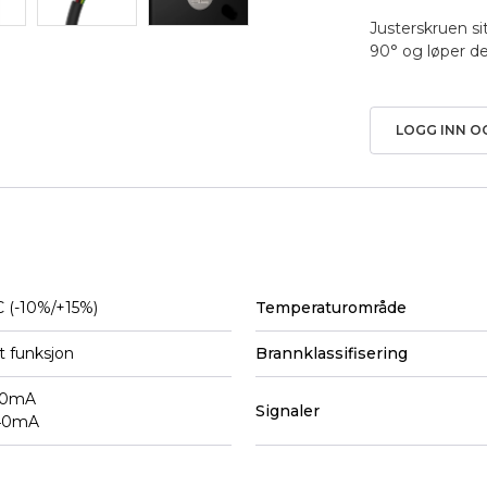
Justerskruen sit
90° og løper der
LOGG INN O
 (-10%/+15%)
Temperaturområde
t funksjon
Brannklassifisering
70mA
Signaler
 40mA
6