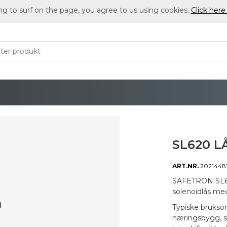
ng to surf on the page, you agree to us using cookies.
Click here
SL620 L
ART.NR.
2021448
SAFETRON SL620
solenoidlås med
Typiske bruksom
næringsbygg, sy