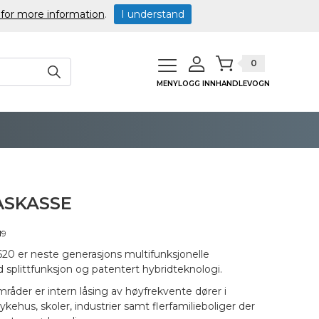
 for more information
.
I understand
0
MENY
LOGG INN
HANDLEVOGN
ÅSKASSE
19
 er neste generasjons multifunksjonelle
 splittfunksjon og patentert hybridteknologi.
råder er intern låsing av høyfrekvente dører i
kehus, skoler, industrier samt flerfamilieboliger der