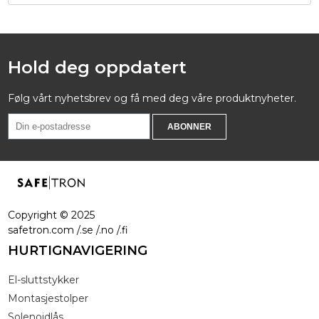
Hold deg oppdatert
Følg vårt nyhetsbrev og få med deg våre produktnyheter.
Copyright ©
2025
safetron.com /.se /.no /.fi
HURTIGNAVIGERING
El-sluttstykker
Montasjestolper
Solenoidlås