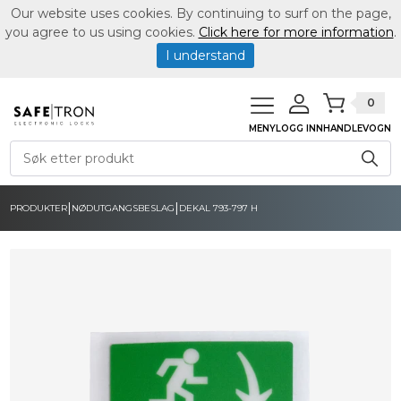
Our website uses cookies. By continuing to surf on the page,
you agree to us using cookies.
Click here for more information
.
I understand
0
MENY
LOGG INN
HANDLEVOGN
|
|
PRODUKTER
NØDUTGANGSBESLAG
DEKAL 793-797 H