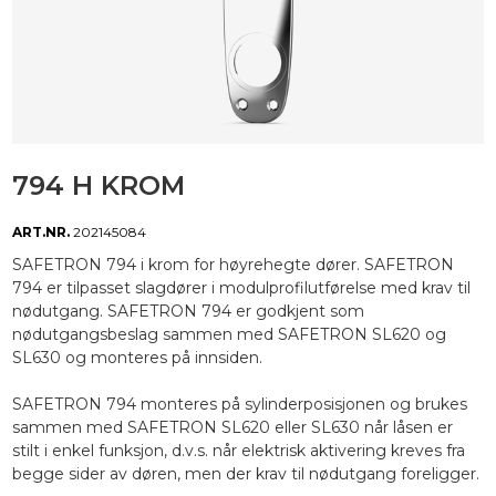
794 H KROM
ART.NR.
202145084
SAFETRON 794 i krom for høyrehegte dører. SAFETRON
794 er tilpasset slagdører i modulprofilutførelse med krav til
nødutgang. SAFETRON 794 er godkjent som
nødutgangsbeslag sammen med SAFETRON SL620 og
SL630 og monteres på innsiden.
SAFETRON 794 monteres på sylinderposisjonen og brukes
sammen med SAFETRON SL620 eller SL630 når låsen er
stilt i enkel funksjon, d.v.s. når elektrisk aktivering kreves fra
begge sider av døren, men der krav til nødutgang foreligger.