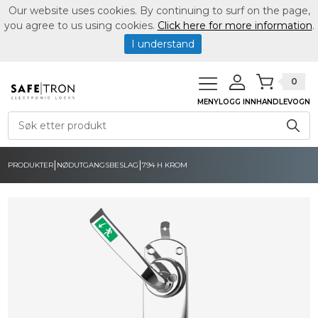
Our website uses cookies. By continuing to surf on the page,
you agree to us using cookies.
Click here for more information
.
I understand
0
MENY
LOGG INN
HANDLEVOGN
|
|
PRODUKTER
NØDUTGANGSBESLAG
794 H KROM