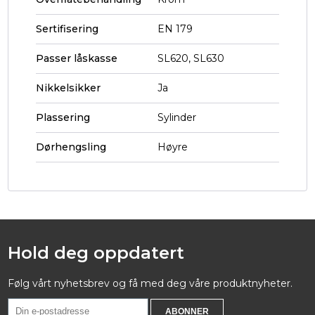
Sertifisering
EN 179
Passer låskasse
SL620, SL630
Nikkelsikker
Ja
Plassering
Sylinder
Dørhengsling
Høyre
Hold deg oppdatert
Følg vårt nyhetsbrev og få med deg våre produktnyheter.