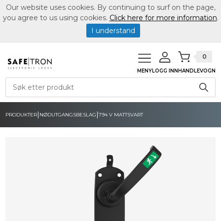
Our website uses cookies. By continuing to surf on the page,
you agree to us using cookies.
Click here for more information
.
I understand
0
MENY
LOGG INN
HANDLEVOGN
|
|
PRODUKTER
NØDUTGANGSBESLAG
794 V MATTSVART