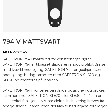
794 V MATTSVART
ART.NR.
202145089
SAFETRON 794 i mattsvart for venstrehegte dører.
SAFETRON 794 er tilpasset slagdører i modulprofilutførelse
med krav til nødutgang. SAFETRON 794 er godkjent som
nødutgangsbeslag sammen med SAFETRON SL620 og
SL630 og monteres på innsiden.
SAFETRON 794 monteres på sylinderposisjonen og brukes
sammen med SAFETRON SL620 eller SL630 når låsen er
stilt i enkel funksjon, d.v.s. når elektrisk aktivering kreves fra
begge sider av døren, men der krav til nødutgang foreligger.