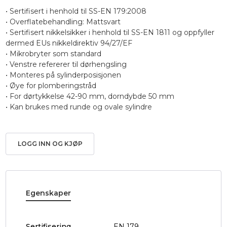
• Sertifisert i henhold til SS-EN 179:2008
• Overflatebehandling: Mattsvart
• Sertifisert nikkelsikker i henhold til SS-EN 1811 og oppfyller
dermed EUs nikkeldirektiv 94/27/EF
• Mikrobryter som standard
• Venstre refererer til dørhengsling
• Monteres på sylinderposisjonen
• Øye for plomberingstråd
• For dørtykkelse 42-90 mm, dorndybde 50 mm
• Kan brukes med runde og ovale sylindre
LOGG INN OG KJØP
Egenskaper
Sertifisering
EN 179