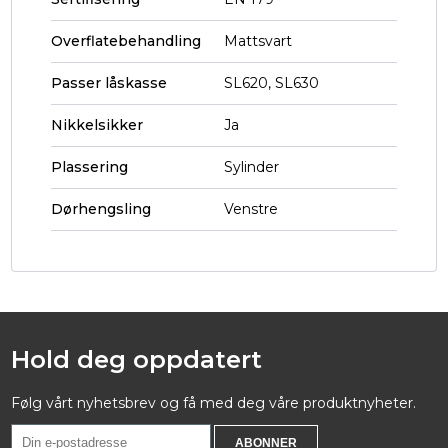
Overflatebehandling
Mattsvart
Passer låskasse
SL620, SL630
Nikkelsikker
Ja
Plassering
Sylinder
Dørhengsling
Venstre
Hold deg oppdatert
Følg vårt nyhetsbrev og få med deg våre produktnyheter.