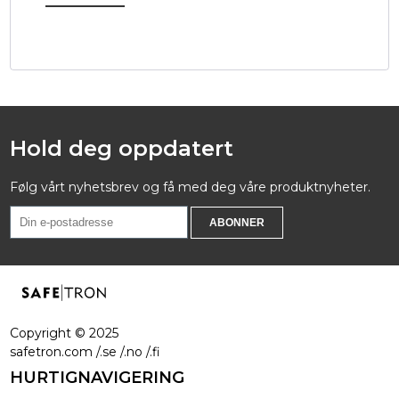
Hold deg oppdatert
Følg vårt nyhetsbrev og få med deg våre produktnyheter.
Copyright ©
2025
safetron.com /.se /.no /.fi
HURTIGNAVIGERING