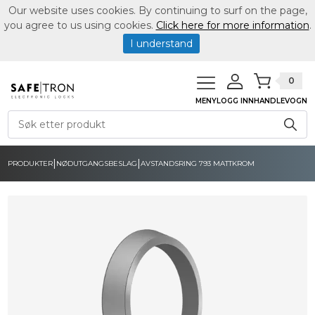
Our website uses cookies. By continuing to surf on the page,
you agree to us using cookies.
Click here for more information
.
I understand
0
MENY
LOGG INN
HANDLEVOGN
|
|
PRODUKTER
NØDUTGANGSBESLAG
AVSTANDSRING 793 MATTKROM