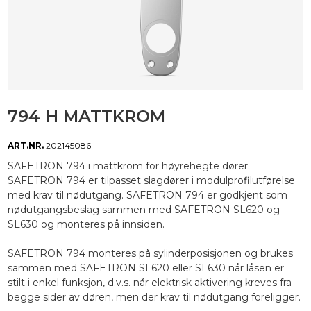
794 H MATTKROM
ART.NR.
202145086
SAFETRON 794 i mattkrom for høyrehegte dører.
SAFETRON 794 er tilpasset slagdører i modulprofilutførelse
med krav til nødutgang. SAFETRON 794 er godkjent som
nødutgangsbeslag sammen med SAFETRON SL620 og
SL630 og monteres på innsiden.
SAFETRON 794 monteres på sylinderposisjonen og brukes
sammen med SAFETRON SL620 eller SL630 når låsen er
stilt i enkel funksjon, d.v.s. når elektrisk aktivering kreves fra
begge sider av døren, men der krav til nødutgang foreligger.