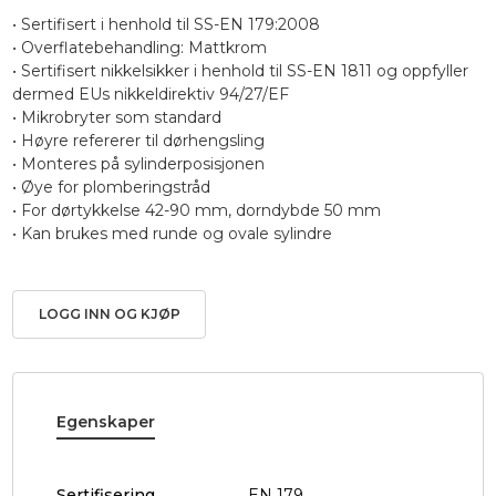
• Sertifisert i henhold til SS-EN 179:2008
• Overflatebehandling: Mattkrom
• Sertifisert nikkelsikker i henhold til SS-EN 1811 og oppfyller
dermed EUs nikkeldirektiv 94/27/EF
• Mikrobryter som standard
• Høyre refererer til dørhengsling
• Monteres på sylinderposisjonen
• Øye for plomberingstråd
• For dørtykkelse 42-90 mm, dorndybde 50 mm
• Kan brukes med runde og ovale sylindre
LOGG INN OG KJØP
Egenskaper
Sertifisering
EN 179