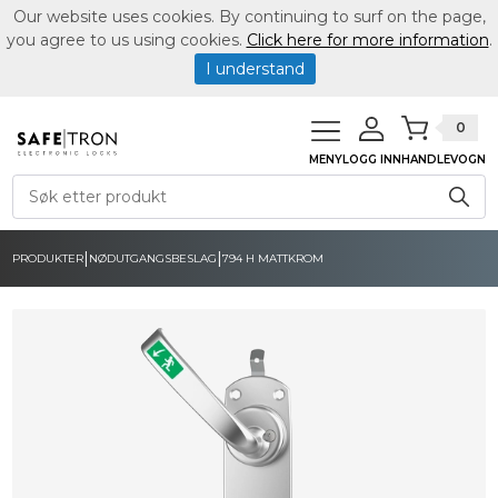
Our website uses cookies. By continuing to surf on the page,
you agree to us using cookies.
Click here for more information
.
I understand
0
MENY
LOGG INN
HANDLEVOGN
|
|
PRODUKTER
NØDUTGANGSBESLAG
794 H MATTKROM