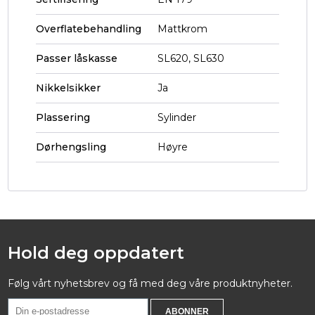
Overflatebehandling
Mattkrom
Passer låskasse
SL620, SL630
Nikkelsikker
Ja
Plassering
Sylinder
Dørhengsling
Høyre
Hold deg oppdatert
Følg vårt nyhetsbrev og få med deg våre produktnyheter.