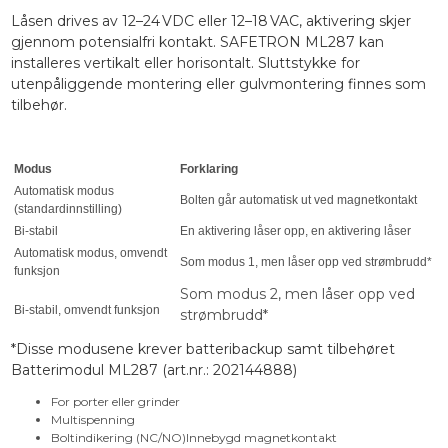
Låsen drives av 12–24 VDC eller 12–18 VAC, aktivering skjer
gjennom potensialfri kontakt. SAFETRON ML287 kan
installeres vertikalt eller horisontalt. Sluttstykke for
utenpåliggende montering eller gulvmontering finnes som
tilbehør.
Modus
Forklaring
Automatisk modus
Bolten går automatisk ut ved magnetkontakt
(standardinnstilling)
Bi-stabil
En aktivering låser opp, en aktivering låser
Automatisk modus, omvendt
Som modus 1, men låser opp ved strømbrudd*
funksjon
Som modus 2, men låser opp ved
Bi-stabil, omvendt funksjon
strømbrudd*
*Disse modusene krever batteribackup samt tilbehøret
Batterimodul ML287 (art.nr.: 202144888)
For porter eller grinder
Multispenning
Boltindikering (NC/NO)Innebygd magnetkontakt