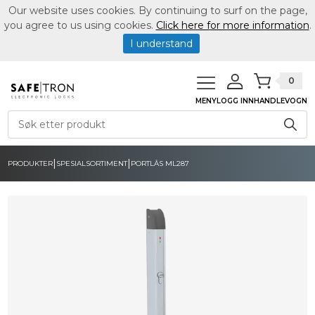
Our website uses cookies. By continuing to surf on the page,
you agree to us using cookies.
Click here for more information
.
I understand
0
MENY
LOGG INN
HANDLEVOGN
|
|
PRODUKTER
SPESIALSORTIMENT
PORTLÅS ML287