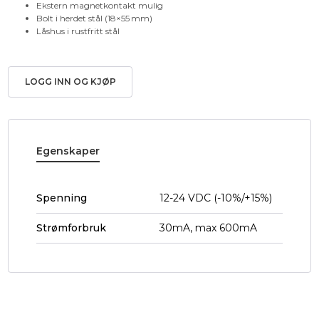
Ekstern magnetkontakt mulig
Bolt i herdet stål (18×55 mm)
Låshus i rustfritt stål
LOGG INN OG KJØP
Egenskaper
Spenning
12-24 VDC (-10%/+15%)
Strømforbruk
30mA, max 600mA