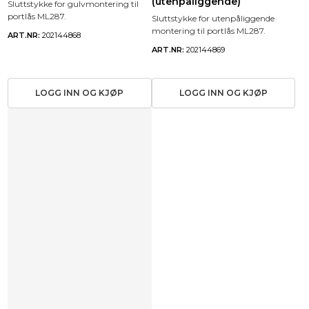
(utenpåliggende)
Sluttstykke for gulvmontering til
portlås ML287.
Sluttstykke for utenpåliggende
montering til portlås ML287.
ART.NR:
202144868
ART.NR:
202144869
LOGG INN OG KJØP
LOGG INN OG KJØP