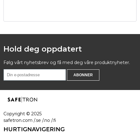
Hold deg oppdatert
Følg vårt nyhetsbrev og få med deg våre produktnyheter.
Copyright ©
2025
safetron.com /.se /.no /.fi
HURTIGNAVIGERING