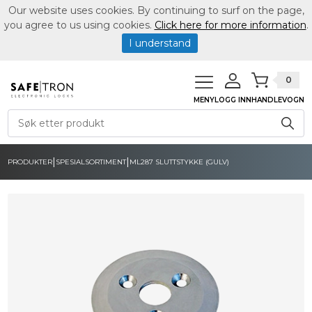
Our website uses cookies. By continuing to surf on the page,
you agree to us using cookies.
Click here for more information
.
I understand
0
MENY
LOGG INN
HANDLEVOGN
|
|
PRODUKTER
SPESIALSORTIMENT
ML287 SLUTTSTYKKE (GULV)