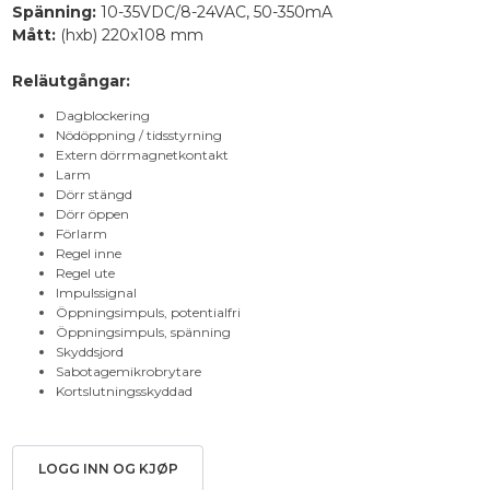
Spänning:
10-35VDC/8-24VAC, 50-350mA
Mått:
(hxb) 220x108 mm
Reläutgångar:
Dagblockering
Nödöppning / tidsstyrning
Extern dörrmagnetkontakt
Larm
Dörr stängd
Dörr öppen
Förlarm
Regel inne
Regel ute
Impulssignal
Öppningsimpuls, potentialfri
Öppningsimpuls, spänning
Skyddsjord
Sabotagemikrobrytare
Kortslutningsskyddad
LOGG INN OG KJØP