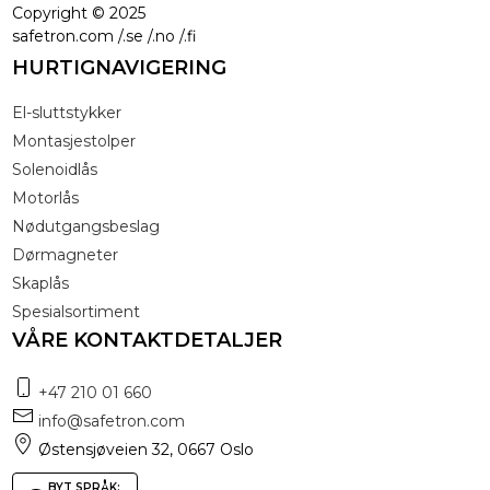
Copyright ©
2025
safetron.com /.se /.no /.fi
HURTIGNAVIGERING
El-sluttstykker
Montasjestolper
Solenoidlås
Motorlås
Nødutgangsbeslag
Dørmagneter
Skaplås
Spesialsortiment
VÅRE KONTAKTDETALJER
+47 210 01 660
info@safetron.com
Østensjøveien 32, 0667 Oslo
BYT SPRÅK: