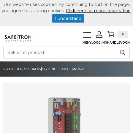
Our website uses cookies. By continuing to surf on the page,
you agree to us using cookies.
Click here for more information
.
I understand
0
MENY
LOGG INN
HANDLEVOGN
|
|
PRODUKTER
MOTORLÅS
STYRENHET 5000 STANDARD