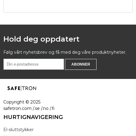
Hold deg oppdatert
Følg vårt nyhetsbrev og få med deg våre produktnyheter.
Copyright ©
2025
safetron.com /.se /.no /.fi
HURTIGNAVIGERING
El-sluttstykker