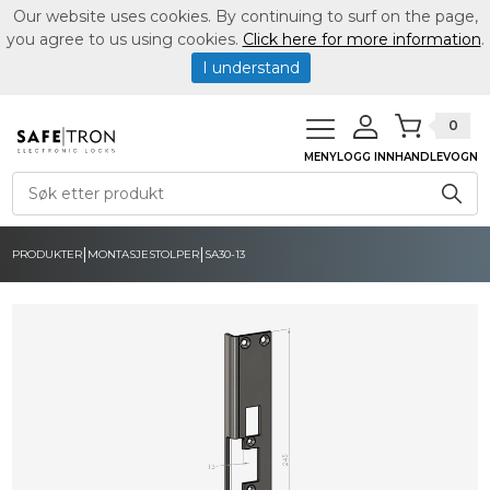
Our website uses cookies. By continuing to surf on the page,
you agree to us using cookies.
Click here for more information
.
I understand
0
MENY
LOGG INN
HANDLEVOGN
|
|
PRODUKTER
MONTASJESTOLPER
SA30-13