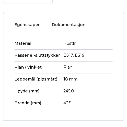
Egenskaper
Dokumentasjon
Material
Rustfri
Passer el-sluttstykker
ES17, ES19
Plan / vinklet
Plan
Leppemål (pløsmått)
18 mm
Høyde (mm)
245,0
Bredde (mm)
43,5