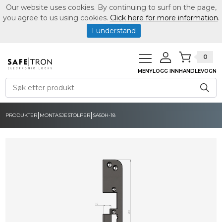
Our website uses cookies. By continuing to surf on the page,
you agree to us using cookies.
Click here for more information
.
I understand
0
MENY
LOGG INN
HANDLEVOGN
|
|
PRODUKTER
MONTASJESTOLPER
SA50H-18