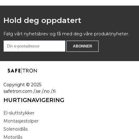
Hold deg oppdatert
Følg vårt nyhetsbrev og få med deg våre produktnyheter.
Copyright ©
2025
safetron.com /.se /.no /.fi
HURTIGNAVIGERING
El-sluttstykker
Montasjestolper
Solenoidlås
Motorlås