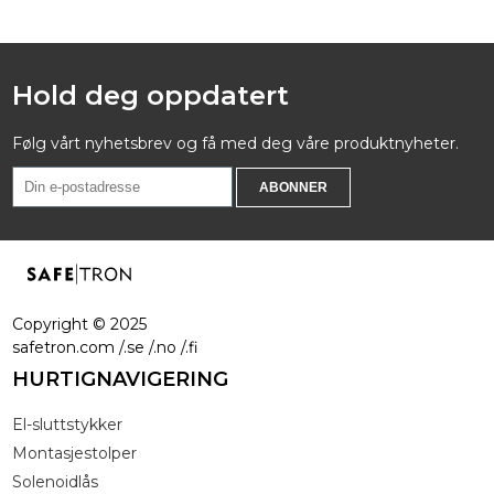
Hold deg oppdatert
Følg vårt nyhetsbrev og få med deg våre produktnyheter.
Copyright ©
2025
safetron.com /.se /.no /.fi
HURTIGNAVIGERING
El-sluttstykker
Montasjestolper
Solenoidlås