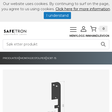
Our website uses cookies. By continuing to surf on the page,
you agree to us using cookies.
Click here for more information
.
I understand
0
MENY
LOGG INN
HANDLEVOGN
|
|
PRODUKTER
MONTASJESTOLPER
SC87-15