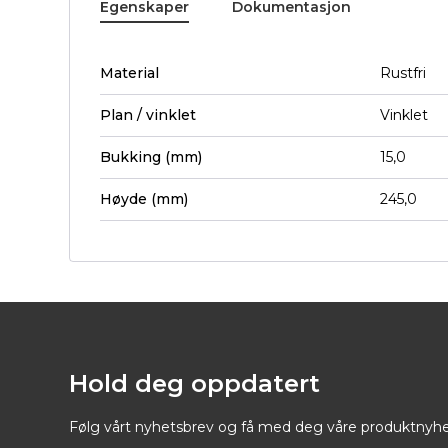
Egenskaper
Dokumentasjon
Material
Rustfri
Plan / vinklet
Vinklet
Bukking (mm)
15,0
Høyde (mm)
245,0
Hold deg oppdatert
Følg vårt nyhetsbrev og få med deg våre produktnyhe