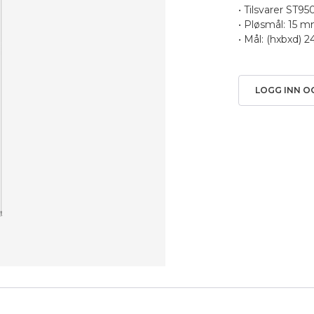
• Tilsvarer ST9
• Pløsmål: 15 
• Mål: (hxbxd)
LOGG INN O