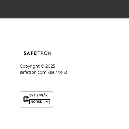
Copyright ©
2025
safetron.com /.se /.no /.fi
BYT SPRÅK: