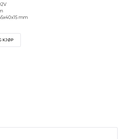
502V
mm
 245x40x15 mm
G KJØP