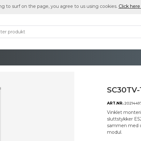
ng to surf on the page, you agree to us using cookies.
Click here
SC30TV-
ART.NR.
2021449
Vinklet monteri
sluttstykker ES
sammen med dob
modul.