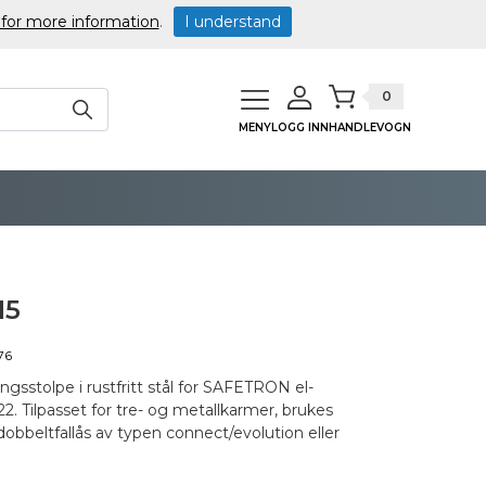
 for more information
.
I understand
0
MENY
LOGG INN
HANDLEVOGN
15
76
ngsstolpe i rustfritt stål for SAFETRON el-
22. Tilpasset for tre- og metallkarmer, brukes
beltfallås av typen connect/evolution eller