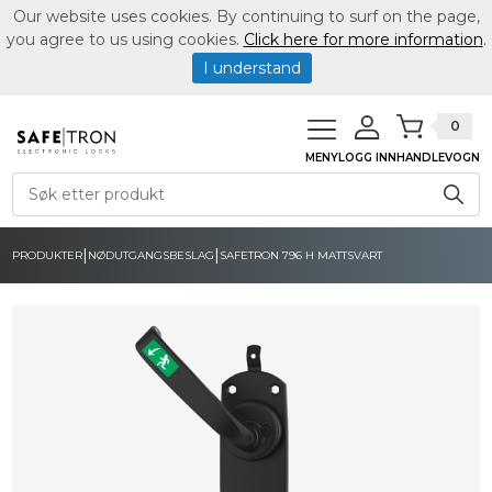
Our website uses cookies. By continuing to surf on the page,
you agree to us using cookies.
Click here for more information
.
I understand
0
MENY
LOGG INN
HANDLEVOGN
|
|
PRODUKTER
NØDUTGANGSBESLAG
SAFETRON 796 H MATTSVART