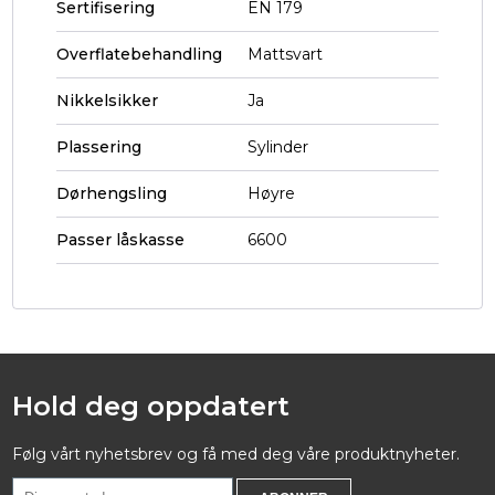
Sertifisering
EN 179
Overflatebehandling
Mattsvart
Nikkelsikker
Ja
Plassering
Sylinder
Dørhengsling
Høyre
Passer låskasse
6600
Hold deg oppdatert
Følg vårt nyhetsbrev og få med deg våre produktnyheter.