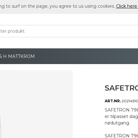
ng to surf on the page, you agree to us using cookies.
Click here
6 H MATTKROM
SAFETR
ART.NR.
20214510
SAFETRON 796 
er tilpasset sla
nødutgang.
SAFETRON 796