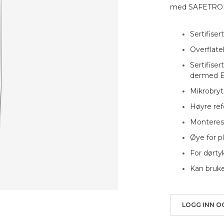
med SAFETRON 
Sertifise
Overflat
Sertifiser
dermed EU
Mikrobry
Høyre ref
Monteres 
Øye for 
For dørt
Kan bruke
LOGG INN O