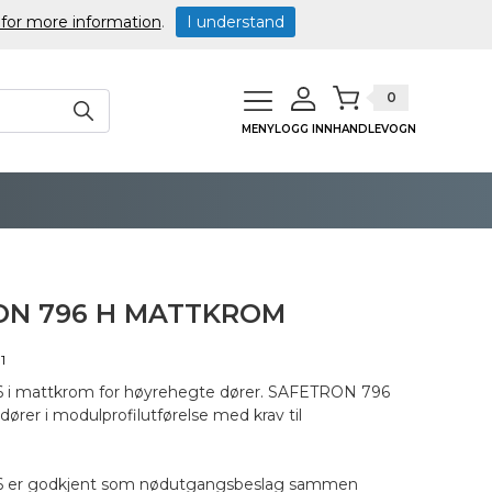
 for more information
.
I understand
0
MENY
LOGG INN
HANDLEVOGN
ON 796 H MATTKROM
1
i mattkrom for høyrehegte dører. SAFETRON 796
gdører i modulprofilutførelse med krav til
 er godkjent som nødutgangsbeslag sammen