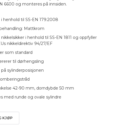
6600 og monteres på innsiden.
rt i henhold til SS-EN 179:2008
ebehandling: Mattkrom
t nikkelsikker i henhold til SS-EN 1811 og oppfyller
s nikkeldirektiv 94/27/EF
ter som standard
ererer til dørhengsling
på sylinderposisjonen
plomberingstråd
ykkelse 42-90 mm, dorndybde 50 mm
s med runde og ovale sylindre
G KJØP