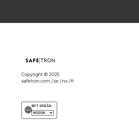
Copyright ©
2025
safetron.com /.se /.no /.fi
BYT SPRÅK: