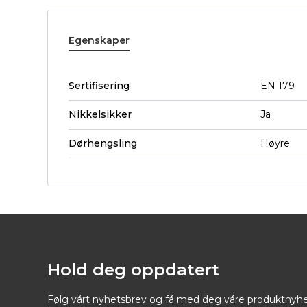
Egenskaper
Sertifisering
EN 179
Nikkelsikker
Ja
Dørhengsling
Høyre
Hold deg oppdatert
Følg vårt nyhetsbrev og få med deg våre produktnyhe