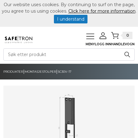
Our website uses cookies. By continuing to surf on the page,
you agree to us using cookies.
Click here for more information
.
I understand
0
MENY
LOGG INN
HANDLEVOGN
|
|
PRODUKTER
MONTASJESTOLPER
SC30V-17