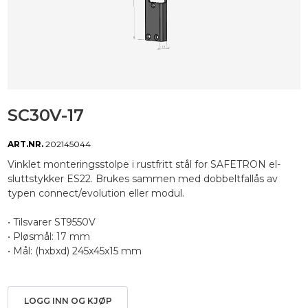
SC30V-17
ART.NR.
202145044
Vinklet monteringsstolpe i rustfritt stål for SAFETRON el-
sluttstykker ES22. Brukes sammen med dobbeltfallås av
typen connect/evolution eller modul.
• Tilsvarer ST9550V
• Pløsmål: 17 mm
• Mål: (hxbxd) 245x45x15 mm
LOGG INN OG KJØP