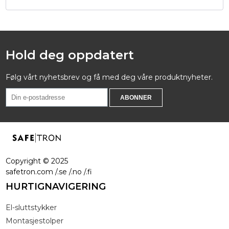
Hold deg oppdatert
Følg vårt nyhetsbrev og få med deg våre produktnyheter.
Copyright ©
2025
safetron.com /.se /.no /.fi
HURTIGNAVIGERING
El-sluttstykker
Montasjestolper