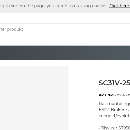
ng to surf on the page, you agree to us using cookies.
Click here
SC31V-2
ART.NR.
2021450
Flat monterings
ES22. Brukes s
connect/evoluti
• Tilsvarer ST9