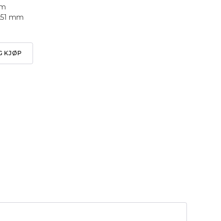
mm
5x51 mm
G KJØP