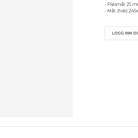
• Pløsmål: 25 
• Mål: (hxb) 24
LOGG INN O