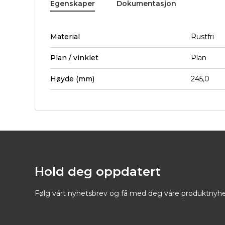
Egenskaper
Dokumentasjon
Material
Rustfri
Plan / vinklet
Plan
Høyde (mm)
245,0
Hold deg oppdatert
Følg vårt nyhetsbrev og få med deg våre produktnyhe