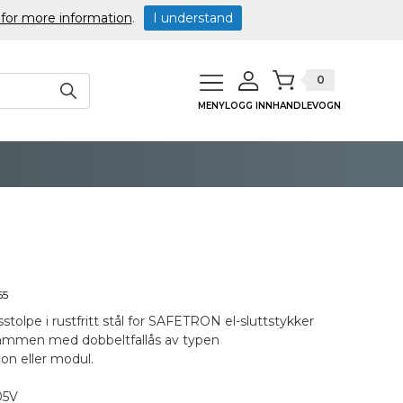
 for more information
.
I understand
0
MENY
LOGG INN
HANDLEVOGN
5
55
stolpe i rustfritt stål for SAFETRON el-sluttstykker
ammen med dobbeltfallås av typen
on eller modul.
505V