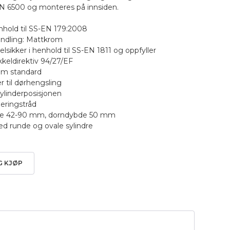
6500 og monteres på innsiden.
henhold til SS-EN 179:2008
andling: Mattkrom
kkelsikker i henhold til SS-EN 1811 og oppfyller
keldirektiv 94/27/EF
som standard
r til dørhengsling
ylinderposisjonen
eringstråd
else 42-90 mm, dorndybde 50 mm
ed runde og ovale sylindre
G KJØP