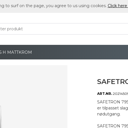
ng to surf on the page, you agree to us using cookies.
Click here
5 H MATTKROM
SAFETR
ART.NR.
2021450
SAFETRON 795 
er tilpasset sla
nødutgang.
SAFETRON 795