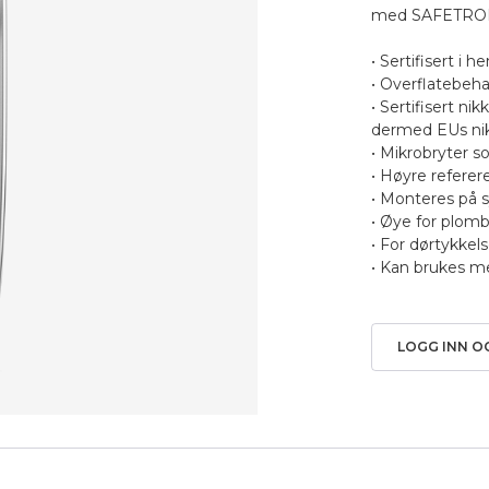
med SAFETRON 
• Sertifisert i 
• Overflatebeh
• Sertifisert ni
dermed EUs nik
• Mikrobryter 
• Høyre referere
• Monteres på s
• Øye for plomb
• For dørtykk
• Kan brukes m
LOGG INN O