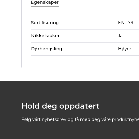
Egenskaper
Sertifisering
EN 179
Nikkelsikker
Ja
Dørhengsling
Høyre
Hold deg oppdatert
Følg vårt nyhetsbrev og få med deg våre produktnyhe