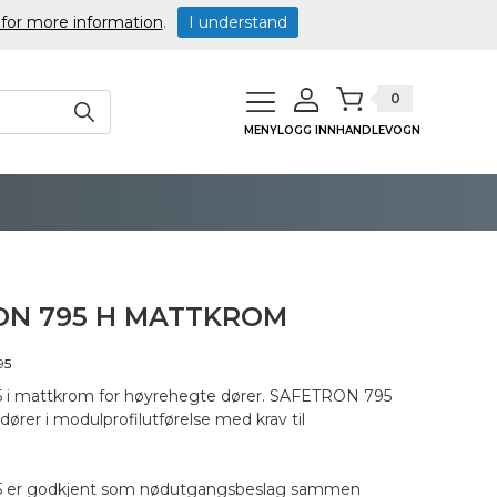
 for more information
.
I understand
0
MENY
LOGG INN
HANDLEVOGN
ON 795 H MATTKROM
95
i mattkrom for høyrehegte dører. SAFETRON 795
gdører i modulprofilutførelse med krav til
 er godkjent som nødutgangsbeslag sammen