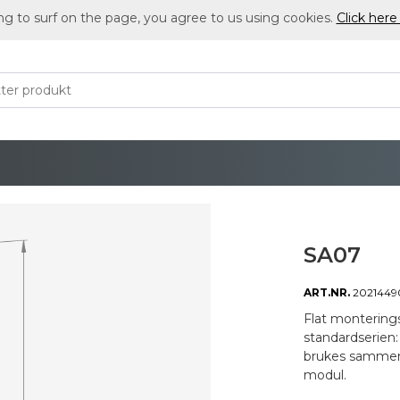
ng to surf on the page, you agree to us using cookies.
Click here
SA07
ART.NR.
2021449
Flat monterings
standardserien:
brukes sammen 
modul.