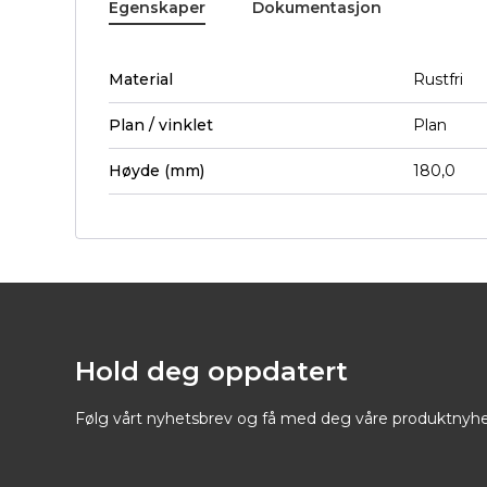
Egenskaper
Dokumentasjon
Material
Rustfri
Plan / vinklet
Plan
Høyde (mm)
180,0
Hold deg oppdatert
Følg vårt nyhetsbrev og få med deg våre produktnyhe