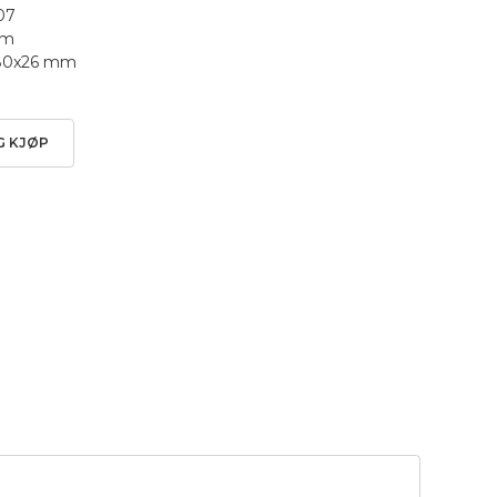
007
mm
 180x26 mm
G KJØP