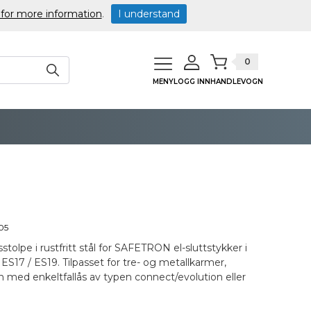
 for more information
.
I understand
0
MENY
LOGG INN
HANDLEVOGN
05
stolpe i rustfritt stål for SAFETRON el-sluttstykker i
 ES17 / ES19. Tilpasset for tre- og metallkarmer,
med enkeltfallås av typen connect/evolution eller