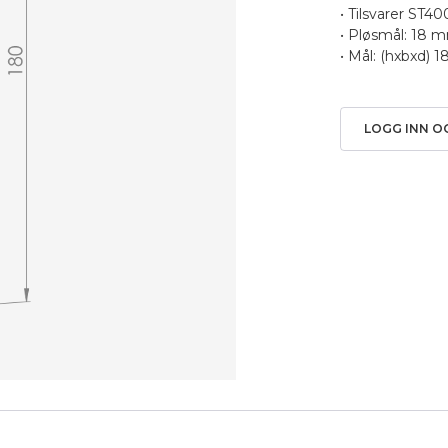
• Tilsvarer ST4
• Pløsmål: 18 
• Mål: (hxbxd)
LOGG INN O